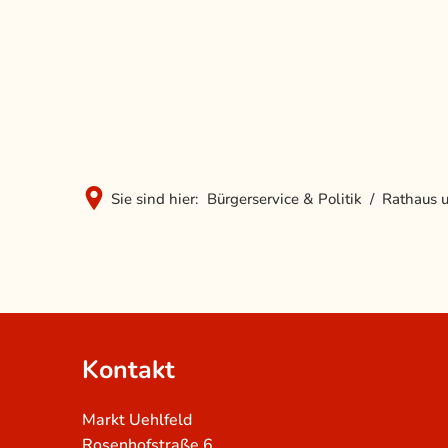
Sie sind hier:
Bürgerservice & Politik
Rathaus u
Mitarbeiter
von
A-
Kontakt
Z
Markt Uehlfeld
Rosenhofstraße 6